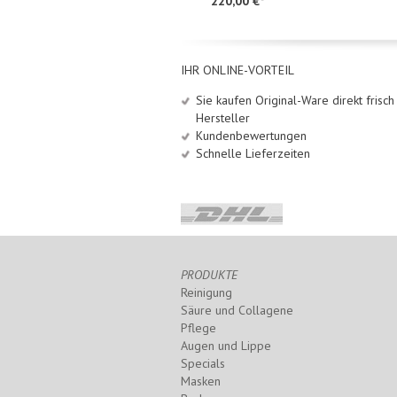
15 ml
220,00 €*
175,00 €*
IHR ONLINE-VORTEIL
Sie kaufen Original-Ware direkt frisc
Hersteller
Kundenbewertungen
Schnelle Lieferzeiten
PRODUKTE
Reinigung
Säure und Collagene
Pflege
Augen und Lippe
Specials
Masken