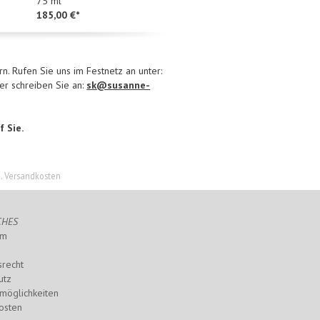
75 ml
150,00 €*
185,00 €*
n. Rufen Sie uns im Festnetz an unter:
r schreiben Sie an:
sk@susanne-
f Sie.
l. Versandkosten
CHES
um
srecht
utz
möglichkeiten
osten