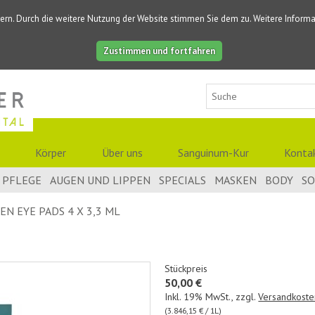
ern. Durch die weitere Nutzung der Website stimmen Sie dem zu. Weitere Informat
Zustimmen und fortfahren
Körper
Über uns
Sanguinum-Kur
Konta
PFLEGE
AUGEN UND LIPPEN
SPECIALS
MASKEN
BODY
S
N EYE PADS 4 X 3,3 ML
Stückpreis
50,00 €
Inkl. 19% MwSt.
,
zzgl.
Versandkoste
(3.846,15 € / 1L)