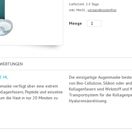
Lieferzeit: 2-3 Tage
inkl. MwSt.,
versandkostenfrei
Menge
EWERTUNGEN
3 ML
Die einzigartige Augenmaske besteh
von Biio-Cellulose, Silikon oder a
nmaske verfügt über eine extrem
Kollagenfasern sind Wirkstoff und W
Kollagenfasern, Peptide und einzelne
Transportsystem für die Kollagenp
um die Haut in nur 20 Minuten zu
Hyaluronsäurelösung.