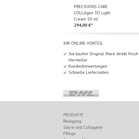
EXFOLIANT SYSTEM
PRECISIONS CARE
Gentle Exfoliating Daily
COLLAgen 3D Light
Lotion Sensitive 200 ml
Cream 50 ml
98,00 €*
294,00 €*
IHR ONLINE-VORTEIL
Sie kaufen Original-Ware direkt frisc
Hersteller
Kundenbewertungen
Schnelle Lieferzeiten
PRODUKTE
Reinigung
Säure und Collagene
Pflege