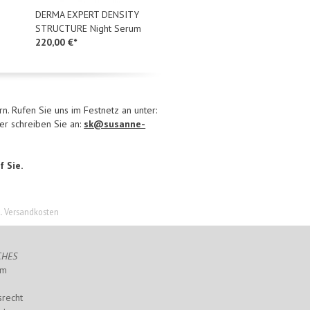
DERMA EXPERT DENSITY
PRECISIONS CARE
STRUCTURE Night Serum
COLLAgen 3D Gel Mask
220,00 €*
75 ml
185,00 €*
n. Rufen Sie uns im Festnetz an unter:
r schreiben Sie an:
sk@susanne-
f Sie.
l. Versandkosten
CHES
um
srecht