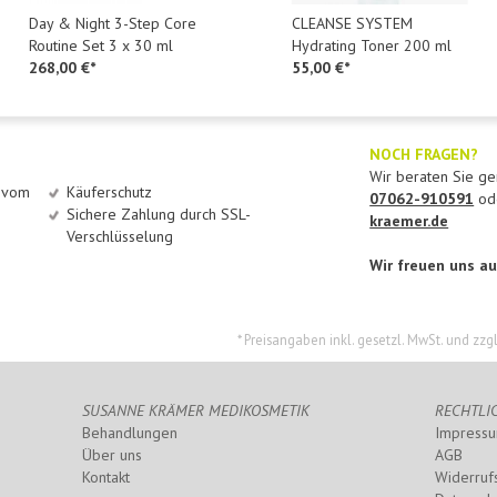
Day & Night 3-Step Core
CLEANSE SYSTEM
Routine Set 3 x 30 ml
Hydrating Toner 200 ml
268,00 €*
55,00 €*
NOCH FRAGEN?
Wir beraten Sie ger
h vom
Käuferschutz
07062-910591
ode
Sichere Zahlung durch SSL-
kraemer.de
Verschlüsselung
Wir freuen uns au
* Preisangaben inkl. gesetzl. MwSt. und zzg
SUSANNE KRÄMER MEDIKOSMETIK
RECHTLI
Behandlungen
Impress
Über uns
AGB
Kontakt
Widerruf