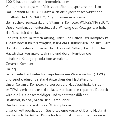
100 % hautidentischen, mikromolekularen
Kollagen verlangsamt effektiv den Alterungsprozess der Haut.
Dazu enthält NEOTEC S100™ auch die synergetisch wirkenden
Inhaltsstoffe FEMINAGE™, Polyglutaminsäure sowie
den Buchweizenextrakt und Vitamin B-Komplex WORESANA BUC™.
Diese Kombination unterstützt die Wirkung des Kollagens, erhöht
die Elastizität der Haut
und reduziert Hauterschlaffung, Linien und Falten. Der Komplex ist
zudem höchst hautverträglich, stärkt die Hautbarriere und stimuliert
die Fibroblasten in unserer Haut. Das sind Zellen, die mit für die
Hautstruktur verantwortlich sind und deren Funktion die
natürliche Kollagenproduktion ankurbelt.
Ceramid-Komplex:
Häufig
leidet reife Haut unter transepidermalem Wasserverlust (TEWL)
und zeigt dadurch verstärkt Anzeichen der Hautalterung.
Unser Ceramid-Komplex verbessert die Hautfeuchtigkeit, indem
er TEWL verhindert und die Hautschutzbarriere repariert. Dadurch
wird die Haut geschmeidiger und widerstandsfähiger.
Bakuchiol, Jojoba-, Argan- und Kamelienöl:
Der hochwertige, exklusive Öl-Komplex in
unserer kollagenhaltigen Gesichtscreme versorgt Deine Haut mit
wichtigen Nährstoffen. Diese helfen, die Haut zu regenerieren und