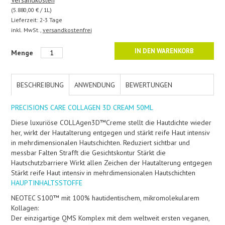
(5.880,00 € / 1L)
Lieferzeit: 2-3 Tage
inkl. MwSt.,
versandkostenfrei
IN DEN WARENKORB
Menge
BESCHREIBUNG
ANWENDUNG
BEWERTUNGEN
PRECISIONS CARE COLLAGEN 3D CREAM 50ML
Diese luxuriöse COLLAgen3D™Creme stellt die Hautdichte wieder
her, wirkt der Hautalterung entgegen und stärkt reife Haut intensiv
in mehrdimensionalen Hautschichten. Reduziert sichtbar und
messbar Falten Strafft die Gesichtskontur Stärkt die
Hautschutzbarriere Wirkt allen Zeichen der Hautalterung entgegen
Stärkt reife Haut intensiv in mehrdimensionalen Hautschichten
HAUPTINHALTSSTOFFE
NEOTEC S100™ mit 100% hautidentischem, mikromolekularem
Kollagen:
Der einzigartige QMS Komplex mit dem weltweit ersten veganen,